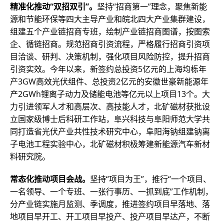
精准化推动“双招双引”。
坚持“招商第一”理念，聚焦新能
源和节能环保等四大主导产业和皖北四大产业集群建设，
组建五个产业链招商专班，绘制产业链招商图谱，按图索
企、循链招商。规范招商引资流程，严格履行招商引资项
目洽谈、研判、决策机制，强化项目风险防控，提升招商
引资实效。今年以来，新签约总投资5亿元的上海均栎年
产3GW高效光伏组件、总投资2亿元的安徽世豪新能源年
产2GWh锂离子动力及储能电池等亿元以上项目13个。大
力引进领军人才和高层次、高技能人才，北矿磁材获批设
立国家级博士后科研工作站，阜兴科技与阜阳师范大学共
同打造省光伏产业共性技术研究中心，阜阳海钠组建钠离
子电池工程实验中心，北矿磁材积极筹建新能源汽车新材
料研究院。
常态化推动项目会战。
坚持“项目为王”，推行“一个项目、
一名领导、一个专班、一张行事历、一抓到底”工作机制，
分产业链实施月监测、季调度，推进签约项目早落地、落
地项目早开工、开工项目早投产、投产项目早达产，不断