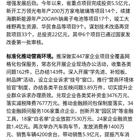
增强发展后劲。今年以来，省重点项目完成投资5.5亿元，
新开工万领光电年产200万方家电玻璃等项目14个，续建
海鹏新能源年产20GWh钠离子电池等项目17个，竣工大
峰野再生资源、华民食品等项目9个。谋划技术改造再贷
款项目33个，总投资22亿元，其中6个项目已通过国家发
改委第一批审核。
标准化推动营商环境。
推深做实447家企业项目全覆盖网
格化包保服务，常态化开展企业现场办公活动，收集各类
问题162件，已办结143件。深入开展“学先进、补短板、
树品牌”活动，设立企业诉求“挂号”窗口，推行“营商环境体
验官”制度，办结各类平台反映问题3.89万件，切实提升企
业群众诉求办理质效。兑现企业各类奖补资金3476万元、
落实减税降费7677万元。推动金融顾问包保制度落实，34
位金融顾问服务106家重点企业，创新开发“园区贷”等金融
工具，18家“白名单”企业放款7530万元、24家企业融资放
款1.4亿元。两次举办汽车购车节，发放消费券1400万
元、销售车辆4200余台，带动销售5.9亿元，提振汽车消