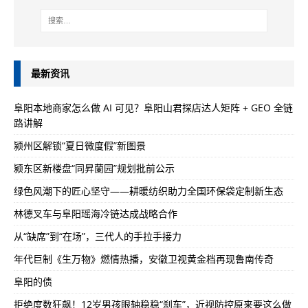
最新资讯
阜阳本地商家怎么做 AI 可见？阜阳山君探店达人矩阵 + GEO 全链
路讲解
颍州区解锁“夏日微度假”新图景
颍东区新楼盘“同昇蘭园”规划批前公示
绿色风潮下的匠心坚守——耕暖纺织助力全国环保袋定制新生态
林德叉车与阜阳瑶海冷链达成战略合作
从“缺席”到“在场”，三代人的手拉手接力
年代巨制《生万物》燃情热播，安徽卫视黄金档再现鲁南传奇
阜阳的债
拒绝度数狂飙！12岁男孩眼轴稳稳“刹车”，近视防控原来要这么做