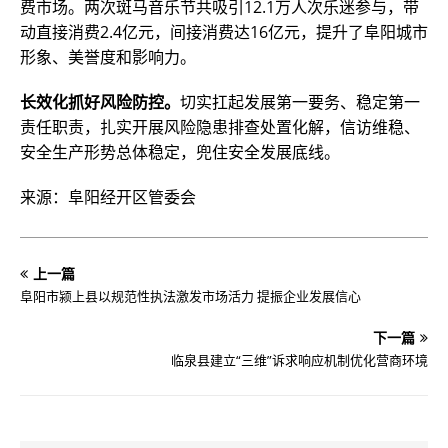
费市场。两次斑马音乐节共吸引12.1万人次乐迷参与，带
动直接消费2.4亿元，间接消费达16亿元，提升了阜阳城市
形象、美誉度和影响力。
长效化抓好风险防控。
切实扛起发展第一要务、稳定第一
责任职责，扎实开展风险隐患排查处置化解，信访维稳、
安全生产形势总体稳定，兜住安全发展底线。
来源：阜阳经开区管委会
上一篇
阜阳市颍上县以规范性执法激发市场活力 提振企业发展信心
下一篇
临泉县建立“三维”诉求响应机制优化营商环境