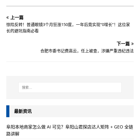
上一篇
惊险反转！普通眼镜3个月狂涨150度，一年后竟实现“0增长”！这位家
长的避坑指南必看
下一篇
合肥市委书记费高云，任上被查，涉嫌严重违纪违法
最新资讯
阜阳本地商家怎么做 AI 可见？阜阳山君探店达人矩阵 + GEO 全链
路讲解