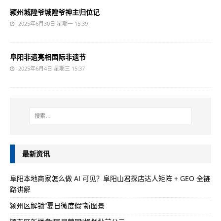
颍州城隍爷城隍爷神主归位记
2025年6月30日 星期一 15:39
阜阳非遗亮相国际非遗节
2025年6月4日 星期三 15:37
最新资讯
阜阳本地商家怎么做 AI 可见？阜阳山君探店达人矩阵 + GEO 全链
路讲解
颍州区解锁“夏日微度假”新图景